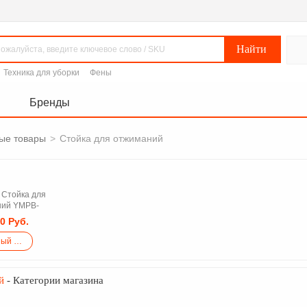
Техника для уборки
Фены
Бренды
ые товары
>
Стойка для отжиманий
Стойка для
ний YMPB-
00 Руб.
Срочный закупка
й
- Категории магазина