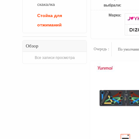
скакалка
выбрали:
Марка:
Стойка для
отжиманий
Обзор
Очередь：
По умолчан
Все записи просмотра