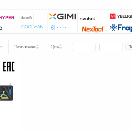
ию
Число заказов
Цена
-
По