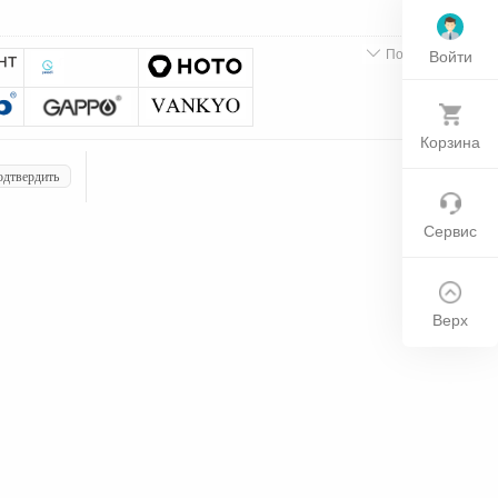

Подробнее
Войти
Корзина
дтвердить
Сервис
Верх