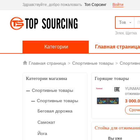
Здравствуйте, добро пожаловать
Топ Сорсинг
Войти
Тов
Элек. Щетка
Категории
Главная страница

Главная страница
>
Спортивные товары
>
Спортивн
Категории магазина
Горящие товары
YUNMAI 
Спортивные товары
отжима
A601
Спортивные товары
3 000.
Беговая дорожка
Самокат
Стойка для отжимани
Йога
Вы уже