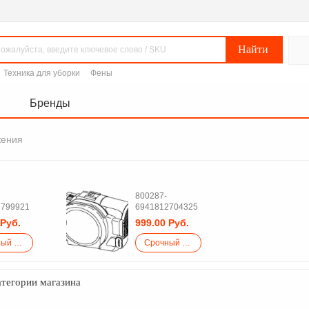
Техника для уборки
Фены
Бренды
жения
800287-
7799921
6941812704325
 Руб.
999.00 Руб.
Срочный закупка
Срочный закупка
атегории магазина