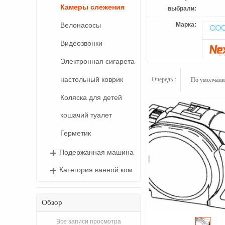
Камеры слежения
выбрали:
Марка:
Велонасосы
Видеозвонки
Электронная сигарета
настольный коврик
Очередь：
По умолчан
Коляска для детей
кошачий туалет
Герметик
Подержанная машина
Категория ванной ком
Обзор
Все записи просмотра