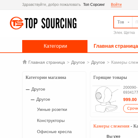
Здравствуйте, добро пожаловать
Топ Сорсинг
Войти
Тов
Элек. Щетка
Категории
Главная страница

Главная страница
>
Другое
>
Другое
>
Камеры сле
Категории магазина
Горящие товары
200090-
Другое
693417
Другое
999.00
Умные розетки
Конструкторы
Камеры слежения
- К
Офисные кресла
Вы уже