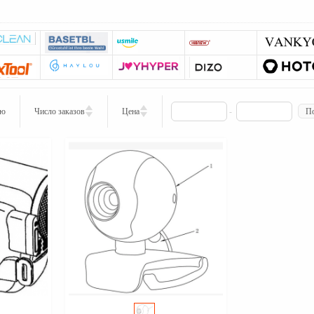
ию
Число заказов
Цена
-
По