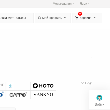
Мои желания
Язык
0


Заключить заказы
Мой Профиль
Корзина

Подробнее
Войти