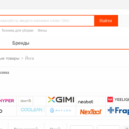
Техника для уборки
Фены
Бренды
ые товары
>
Йога
азина