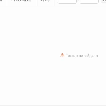
ию
Число заказов
Цена
-
По
Товары не найдены