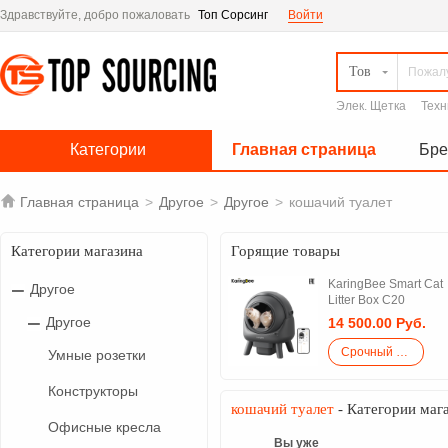
Здравствуйте, добро пожаловать
Топ Сорсинг
Войти
Тов
Элек. Щетка
Техн
Категории
Главная страница
Бр

Главная страница
>
Другое
>
Другое
>
кошачий туалет
Категории магазина
Горящие товары
KaringBee Smart Cat
Другое
Litter Box C20
Другое
14 500.00 Руб.
Срочный закупка
Умные розетки
Конструкторы
кошачий туалет
- Категории маг
Офисные кресла
Вы уже