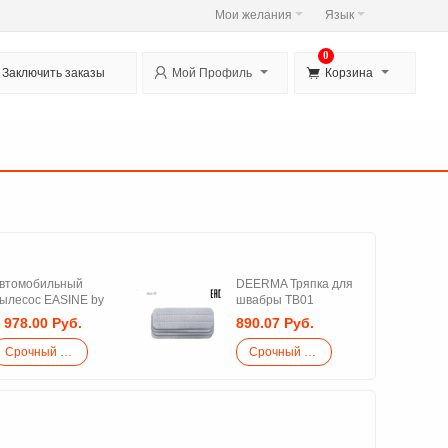
Мои желания
Язык
0


Заключить заказы
Мой Профиль
Корзина
втомобильный
DEERMA Тряпка для
ылесос EASINE by
швабры TB01
LIFE M50
 978.00 Руб.
890.07 Руб.
Срочный закупка
Срочный закупка