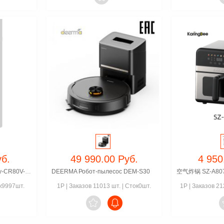
уб.
49 990.00 Руб.
4 950
Electric water heater Candy-CR80V-HE1(R)
DEERMA Робот-пылесос DEM-S30
空气炸锅 SZ-A80
к9997шт.
1P
|
Заказов 11013 шт.
|
Сток0шт.
1P
|
Заказов 21
