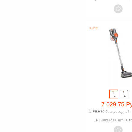

7 029.75 Р
1P
|
Заказов 0 шт.
|
Сто
