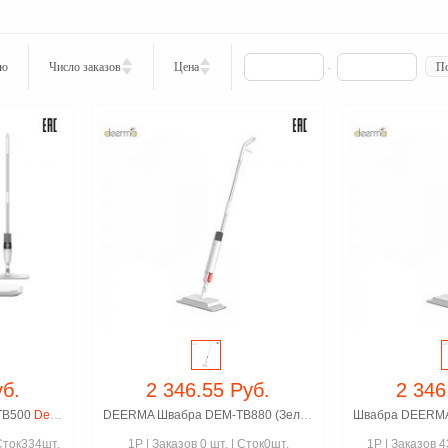
ию
Число заказов
Цена
-
По
уб.
2 346.55 Руб.
2 346
TB500
Deerma TB500 Spray Mop 360 градусов ручка Швабра с распылителем для сухой и влажной уборки
DEERMA Швабра DEM-TB880 (Зеленый)
Швабра с распылит
Сток334шт.
1P
|
Заказов 0 шт.
|
Сток0шт.
1P
|
Заказов 4