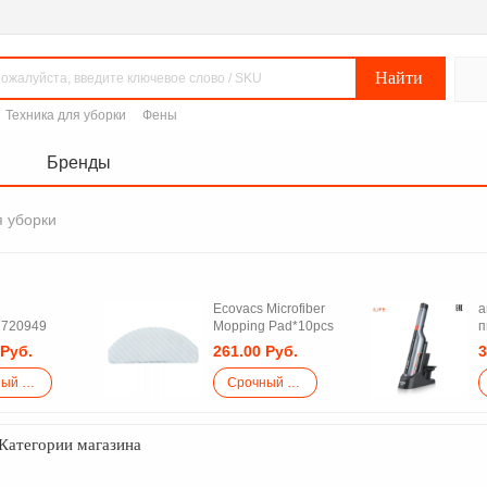
Техника для уборки
Фены
Бренды
я уборки
Ecovacs Microfiber
а
7720949
Mopping Pad*10pcs
п
I
 Руб.
261.00 Руб.
3
Срочный закупка
Срочный закупка
Категории магазина