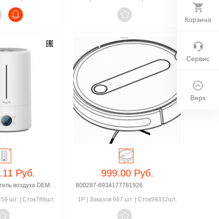

Корзина
Сервис
Верх
.11 Руб.
999.00 Руб.
DeermaУвлажнитель воздуха DEM-F628S
Deerma F628 / F628S UV увлажнитель воздуха для 
800287-6934177781926
59 шт.
|
Сток786шт.
1P
|
Заказов 667 шт.
|
Сток99332шт.

