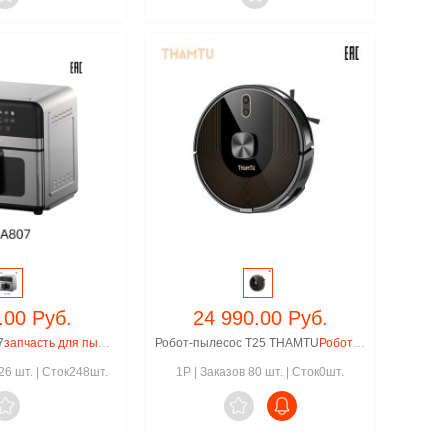
.00 Руб.
24 990.00 Руб.
7
запчасть для пылесосы
Робот-пылесос T25 THAMTU
Робот-пылесос T25 THAMTU
26 шт.
|
Сток248шт.
1P
|
Заказов 80 шт.
|
Сток0шт.

