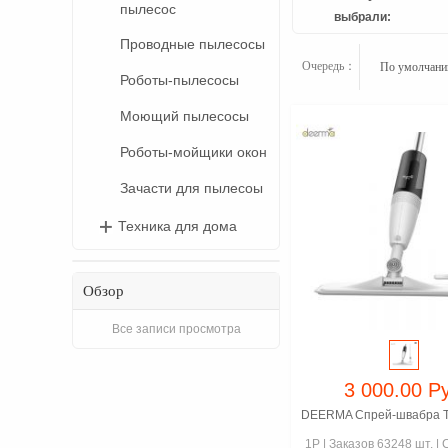
пылесос
выбрали:
Проводные пылесосы
Очередь：
По умолчан
Роботы-пылесосы
Моющий пылесосы
Роботы-мойщики окон
Зачасти для пылесоы
Техника для дома
Обзор
Все записи просмотра
3 000.00 Р
DEERMA Спрей-швабра 
1P
|
Заказов 63248 шт.
|