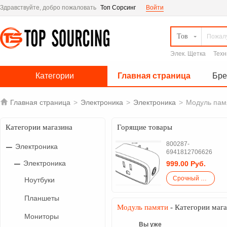
Здравствуйте, добро пожаловать
Топ Сорсинг
Войти
Тов
Элек. Щетка
Техн
Категории
Главная страница
Бр

Главная страница
>
Электроника
>
Электроника
>
Модуль пам
Категории магазина
Горящие товары
800287-
Электроника
6941812706626
Электроника
999.00 Руб.
Срочный закупка
Ноутбуки
Планшеты
Модуль памяти
- Категории мага
Мониторы
Вы уже