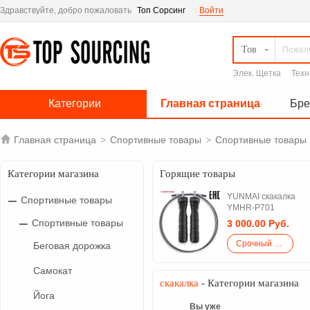
Здравствуйте, добро пожаловать
Топ Сорсинг
Войти
Тов
Элек. Щетка
Техн
Категории
Главная страница
Бр

Главная страница
>
Спортивные товары
>
Спортивные товары
Категории магазина
Горящие товары
YUNMAI скакалка
Спортивные товары
YMHR-P701
Спортивные товары
3 000.00 Руб.
Срочный закупка
Беговая дорожка
Самокат
скакалка
- Категории магазина
Йога
Вы уже