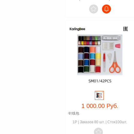

1 000.00 Руб.
针线包
1P
|
Заказов 80 шт.
|
Сток100шт.
