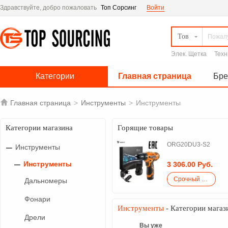
Здравствуйте, добро пожаловать
Топ Сорсинг
Войти
Тов
Элек. Щетка
Техн
Категории
Главная страница
Бр

Главная страница
>
Инструменты
>
Инструменты
Категории магазина
Горящие товары
ORG20DU3-S2
Инструменты
Инструменты
3 306.00 Руб.
Срочный закупка
Дальномеры
Фонари
Инструменты
- Категории магаз
Дрели
Вы уже