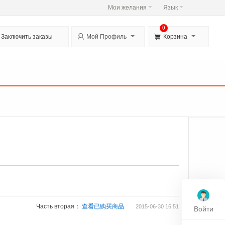
Мои желания
Язык
0


Заключить заказы
Мой Профиль
Корзина
Часть вторая：
查看已购买商品
2015-06-30 16:51
Войти