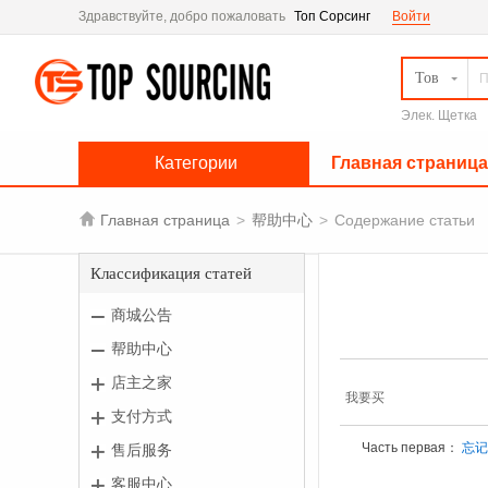
Здравствуйте, добро пожаловать
Топ Сорсинг
Войти
Тов
Элек. Щетка
Категории
Главная страница

Главная страница
>
帮助中心
>
Содержание статьи
Классификация статей
商城公告
帮助中心
店主之家
我要买
支付方式
Часть первая：
忘
售后服务
客服中心