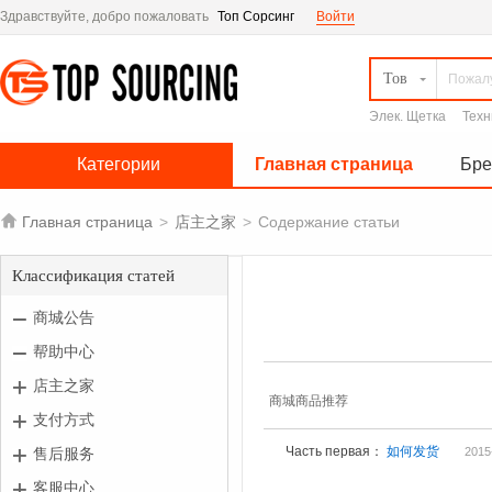
Здравствуйте, добро пожаловать
Топ Сорсинг
Войти
Тов
Элек. Щетка
Техн
Категории
Главная страница
Бр

Главная страница
>
店主之家
>
Содержание статьи
Классификация статей
商城公告
帮助中心
店主之家
商城商品推荐
支付方式
Часть первая：
如何发货
售后服务
2015
客服中心