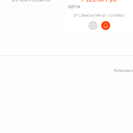
Все записи просмотра
SQT-16
1P
|
Заказов 594 шт.
|
Сток0шт.

Пользовате