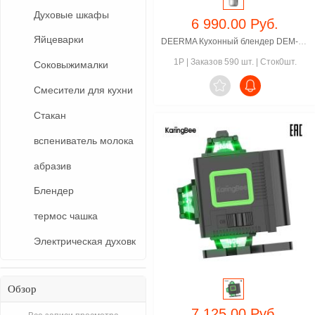
Духовые шкафы
6 990.00 Руб.
Яйцеварки
DEERMA Кухонный блендер DEM-JR08
1P
|
Заказов 590 шт.
|
Сток0шт.
Соковыжималки

Смесители для кухни
Стакан
вспениватель молока
абразив
Блендер
термос чашка
Электрическая духовк
Обзор
7 125.00 Руб.