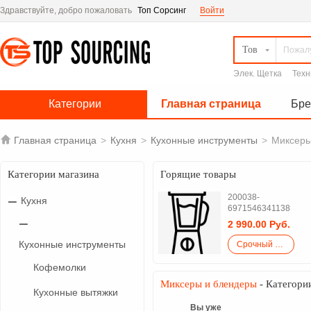
Здравствуйте, добро пожаловать
Топ Сорсинг
Войти
Тов
Элек. Щетка
Техн
Категории
Главная страница
Бр

Главная страница
>
Кухня
>
Кухонные инструменты
>
Миксеры
Категории магазина
Горящие товары
200038-
Кухня
6971546341138
2 990.00 Руб.
Кухонные инструменты
Срочный закупка
Кофемолки
Миксеры и блендеры
- Категори
Кухонные вытяжки
Вы уже