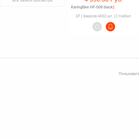
Все записи просмотра
KaringBee HF-008 black
1
1P
|
Заказов 4002 шт.
|
Сток0шт.

Пользовате