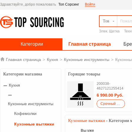
Здравствуйте, добро пожаловать
Топ Сорсинг
Войти
Тов
Элек. Щетка
Техн
Категории
Главная страница
Бр

Главная страница
>
Кухня
>
Кухонные инструменты
>
Кухонны
Категории магазина
Горящие товары
200038-
Кухня
4627121255414
6 990.00 Руб.
Кухонные инструменты
Срочный закупка
Кофемолки
Кухонные вытяжки
- Категории 
Кухонные вытяжки
Вы уже