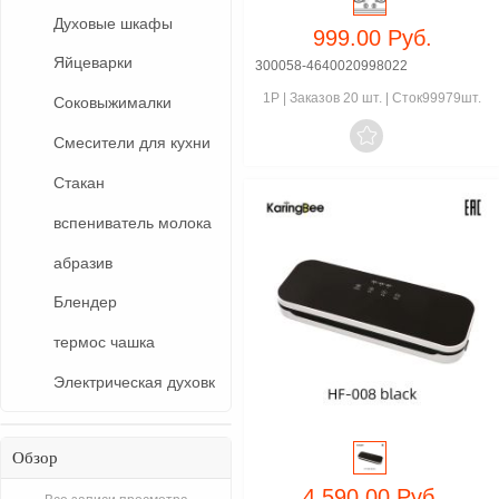
Духовые шкафы
999.00 Руб.
Яйцеварки
300058-4640020998022
1P
|
Заказов 20 шт.
|
Сток99979шт.
Соковыжималки

Смесители для кухни
Стакан
вспениватель молока
абразив
Блендер
термос чашка
Электрическая духовк
Обзор
4 590.00 Руб.