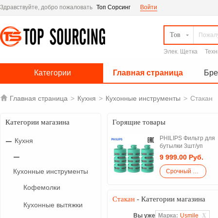
Здравствуйте, добро пожаловать
Топ Сорсинг
Войти
Тов
Элек. Щетка
Техн
Категории
Главная страница
Бр

Главная страница
>
Кухня
>
Кухонные инструменты
>
Стакан
Категории магазина
Горящие товары
PHILIPS Фильтр для
Кухня
бутылки 3шт/уп
AWP295/58
9 999.00 Руб.
Кухонные инструменты
Срочный закупка
Кофемолки
Стакан
- Категории магазина
Кухонные вытяжки
Вы уже
Марка:
Usmile
X